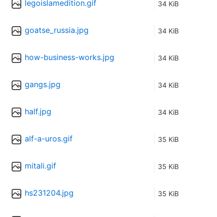
legoislamedition.gif
34 KiB
goatse_russia.jpg
34 KiB
how-business-works.jpg
34 KiB
gangs.jpg
34 KiB
half.jpg
34 KiB
alf-a-uros.gif
35 KiB
mitali.gif
35 KiB
hs231204.jpg
35 KiB