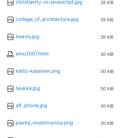
christianity-vs-javascript.jpg
29 KiB
college_of_architecture.jpg
29 KiB
beavis.jpg
29 KiB
emo2007.html
30 KiB
katto-kassinen.png
30 KiB
teukka.jpg
30 KiB
alf_phone.jpg
30 KiB
pienta_muistivuotoa.png
30 KiB