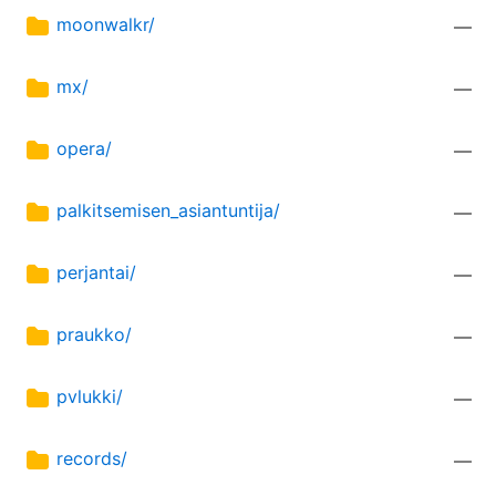
moonwalkr/
—
mx/
—
opera/
—
palkitsemisen_asiantuntija/
—
perjantai/
—
praukko/
—
pvlukki/
—
records/
—