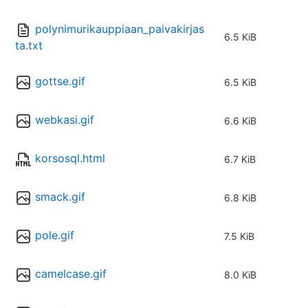
polynimurikauppiaan_paivakirjas
6.5 KiB
ta.txt
gottse.gif
6.5 KiB
webkasi.gif
6.6 KiB
korsosql.html
6.7 KiB
smack.gif
6.8 KiB
pole.gif
7.5 KiB
camelcase.gif
8.0 KiB