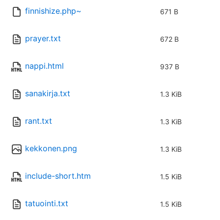
finnishize.php~
671 B
prayer.txt
672 B
nappi.html
937 B
sanakirja.txt
1.3 KiB
rant.txt
1.3 KiB
kekkonen.png
1.3 KiB
include-short.htm
1.5 KiB
tatuointi.txt
1.5 KiB