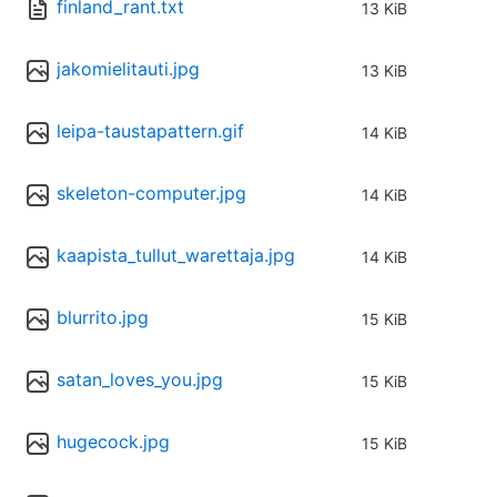
finland_rant.txt
13 KiB
jakomielitauti.jpg
13 KiB
leipa-taustapattern.gif
14 KiB
skeleton-computer.jpg
14 KiB
kaapista_tullut_warettaja.jpg
14 KiB
blurrito.jpg
15 KiB
satan_loves_you.jpg
15 KiB
hugecock.jpg
15 KiB