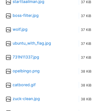
starttaailman.jpg
37 KiB
boss-filter.jpg
37 KiB
wolf.jpg
37 KiB
ubuntu_with_flag.jpg
37 KiB
731N11337.jpg
37 KiB
opelbingo.png
38 KiB
catbored.gif
38 KiB
zuck-clean.jpg
38 KiB