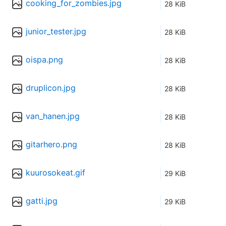
cooking_for_zombies.jpg
28 KiB
junior_tester.jpg
28 KiB
oispa.png
28 KiB
druplicon.jpg
28 KiB
van_hanen.jpg
28 KiB
gitarhero.png
28 KiB
kuurosokeat.gif
29 KiB
gatti.jpg
29 KiB