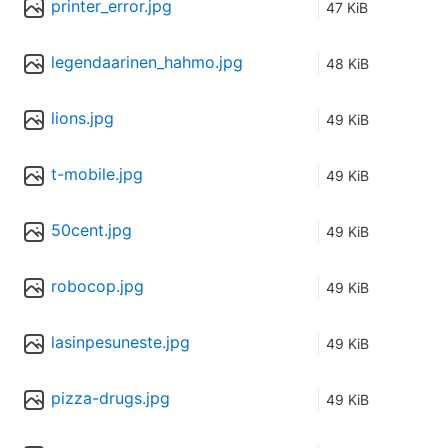
printer_error.jpg
47 KiB
legendaarinen_hahmo.jpg
48 KiB
lions.jpg
49 KiB
t-mobile.jpg
49 KiB
50cent.jpg
49 KiB
robocop.jpg
49 KiB
lasinpesuneste.jpg
49 KiB
pizza-drugs.jpg
49 KiB