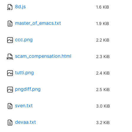
8d.js
1.6 KiB
master_of_emacs.txt
1.9 KiB
ccc.png
2.2 KiB
scam_compensation.html
2.3 KiB
tutti.png
2.4 KiB
pngdiff.png
2.5 KiB
sven.txt
3.0 KiB
devaa.txt
3.2 KiB