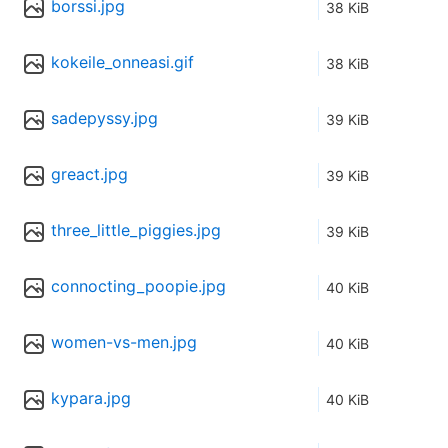
borssi.jpg
38 KiB
kokeile_onneasi.gif
38 KiB
sadepyssy.jpg
39 KiB
greact.jpg
39 KiB
three_little_piggies.jpg
39 KiB
connocting_poopie.jpg
40 KiB
women-vs-men.jpg
40 KiB
kypara.jpg
40 KiB