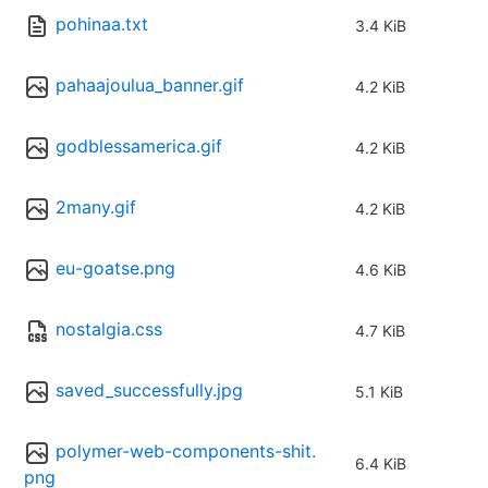
pohinaa.txt
3.4 KiB
pahaajoulua_banner.gif
4.2 KiB
godblessamerica.gif
4.2 KiB
2many.gif
4.2 KiB
eu-goatse.png
4.6 KiB
nostalgia.css
4.7 KiB
saved_successfully.jpg
5.1 KiB
polymer-web-components-shit.
6.4 KiB
png