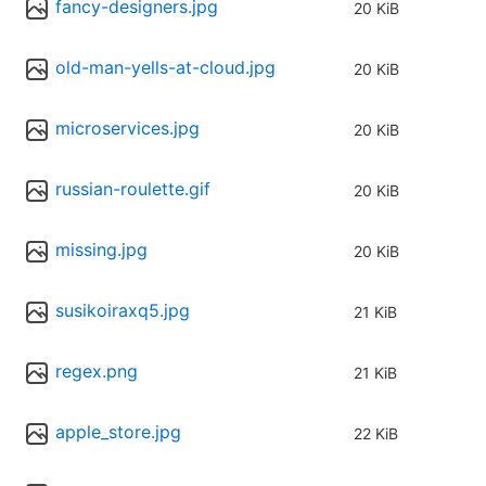
fancy-designers.jpg
20 KiB
old-man-yells-at-cloud.jpg
20 KiB
microservices.jpg
20 KiB
russian-roulette.gif
20 KiB
missing.jpg
20 KiB
susikoiraxq5.jpg
21 KiB
regex.png
21 KiB
apple_store.jpg
22 KiB