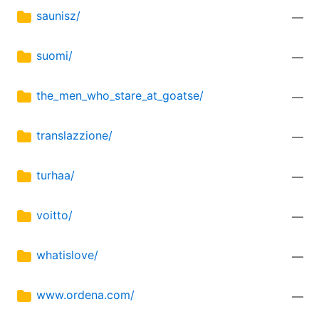
saunisz/
—
suomi/
—
the_men_who_stare_at_goatse/
—
translazzione/
—
turhaa/
—
voitto/
—
whatislove/
—
www.ordena.com/
—