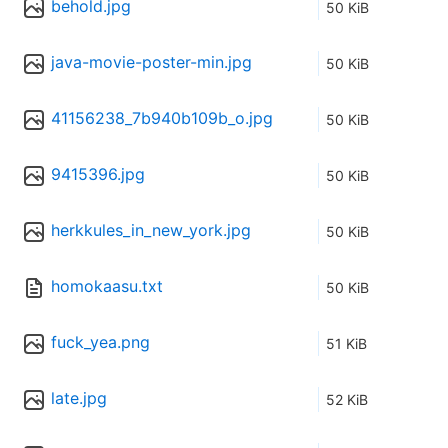
behold.jpg
50 KiB
java-movie-poster-min.jpg
50 KiB
41156238_7b940b109b_o.jpg
50 KiB
9415396.jpg
50 KiB
herkkules_in_new_york.jpg
50 KiB
homokaasu.txt
50 KiB
fuck_yea.png
51 KiB
late.jpg
52 KiB