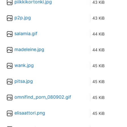
piikkikortonki.jpg
43 KiB
p2p.jpg
43 KiB
salamia.gif
44 KiB
madeleine.jpg
44 KiB
wank.jpg
45 KiB
pitsa.jpg
45 KiB
omnifind_porn_080902.gif
45 KiB
elisaattori.png
45 KiB