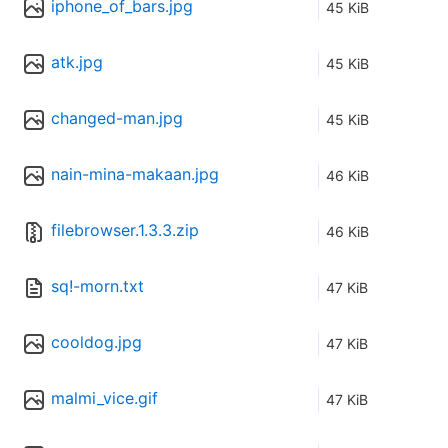
iphone_of_bars.jpg
45 KiB
atk.jpg
45 KiB
changed-man.jpg
45 KiB
nain-mina-makaan.jpg
46 KiB
filebrowser.1.3.3.zip
46 KiB
sq!-morn.txt
47 KiB
cooldog.jpg
47 KiB
malmi_vice.gif
47 KiB