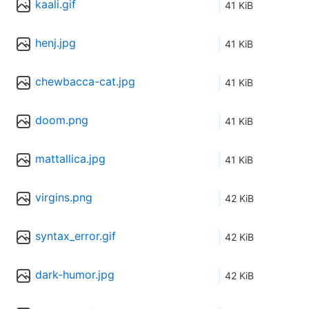
kaali.gif
41 KiB
henj.jpg
41 KiB
chewbacca-cat.jpg
41 KiB
doom.png
41 KiB
mattallica.jpg
41 KiB
virgins.png
42 KiB
syntax_error.gif
42 KiB
dark-humor.jpg
42 KiB