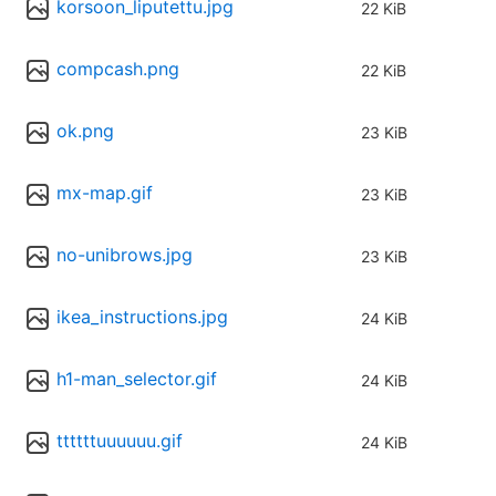
korsoon_liputettu.jpg
22 KiB
compcash.png
22 KiB
ok.png
23 KiB
mx-map.gif
23 KiB
no-unibrows.jpg
23 KiB
ikea_instructions.jpg
24 KiB
h1-man_selector.gif
24 KiB
ttttttuuuuuu.gif
24 KiB