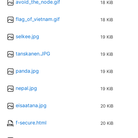
avoid_the_node.gif
18 KiB
flag_of_vietnam.gif
18 KiB
selkee.jpg
19 KiB
tanskanen.JPG
19 KiB
panda.jpg
19 KiB
nepal.jpg
19 KiB
eisaatana.jpg
20 KiB
f-secure.html
20 KiB