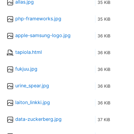
allas.jpg
35 KiB
php-frameworks.jpg
35 KiB
apple-samsung-logo.jpg
36 KiB
tapiola.html
36 KiB
fukjuu.jpg
36 KiB
urine_spear.jpg
36 KiB
laiton_linkki.jpg
36 KiB
data-zuckerberg.jpg
37 KiB