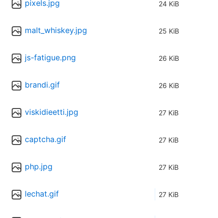
pixels.jpg
24 KiB
malt_whiskey.jpg
25 KiB
js-fatigue.png
26 KiB
brandi.gif
26 KiB
viskidieetti.jpg
27 KiB
captcha.gif
27 KiB
php.jpg
27 KiB
lechat.gif
27 KiB