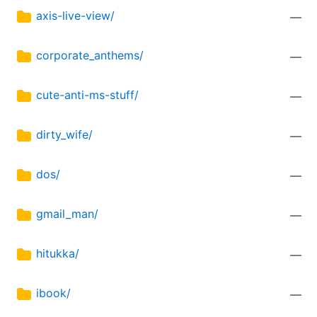
axis-live-view/
—
corporate_anthems/
—
cute-anti-ms-stuff/
—
dirty_wife/
—
dos/
—
gmail_man/
—
hitukka/
—
ibook/
—