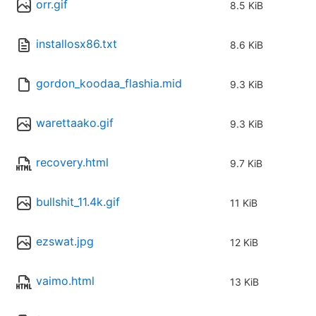
orr.gif
8.5 KiB
installosx86.txt
8.6 KiB
gordon_koodaa_flashia.mid
9.3 KiB
warettaako.gif
9.3 KiB
recovery.html
9.7 KiB
bullshit_11.4k.gif
11 KiB
ezswat.jpg
12 KiB
vaimo.html
13 KiB