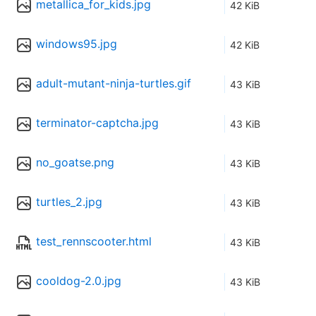
metallica_for_kids.jpg
42 KiB
windows95.jpg
42 KiB
adult-mutant-ninja-turtles.gif
43 KiB
terminator-captcha.jpg
43 KiB
no_goatse.png
43 KiB
turtles_2.jpg
43 KiB
test_rennscooter.html
43 KiB
cooldog-2.0.jpg
43 KiB