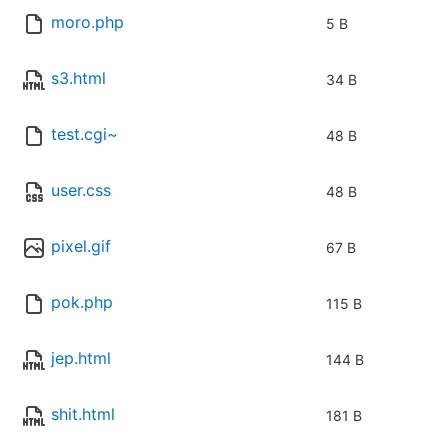
moro.php
5 B
s3.html
34 B
test.cgi~
48 B
user.css
48 B
pixel.gif
67 B
pok.php
115 B
jep.html
144 B
shit.html
181 B