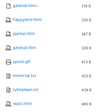
gatetub.htm~
218 B
flappybird.html
230 B
pjantai.html
267 B
gatetub.htm
329 B
spock.gif
413 B
immortal.txt
423 B
tykitellaan.txt
439 B
react.html
480 B