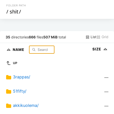
FOLDER PATH
/
shit
/
List
Grid
35
directories
666
files
507 MiB
total
SIZE
NAME
UP
3rappas/
—
51fifty/
—
akkikuolema/
—